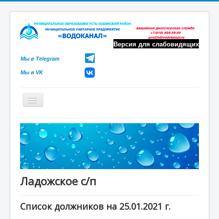
Версия для слабовидящих
Мы в Telegram
Мы в VK
Включить/
выключить
навигацию
Новости
О компании
Личный кабинет
Для физических лиц
Ладожское с/п
Для юридических лиц
Список должников на 25.01.2021 г.
Для сотрудников